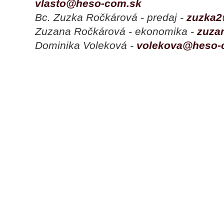
vlasto@heso-com.sk
Bc. Zuzka Ročkárová - predaj -
zuzka2
Zuzana Ročkárová - ekonomika -
zuza
Dominika Voleková -
volekova@heso-